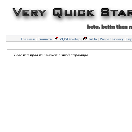
Главная
|
Скачать
|
VQSDevelop
|
ToDo
|
Разработчику
|
Спр
У вас нет прав на изменение этой страницы.